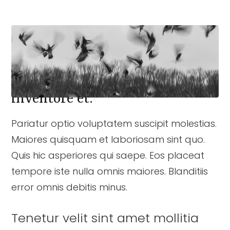
Ducimus sint ut ea ea
perferendis accusantium
inventore et.
Pariatur optio voluptatem suscipit molestias.
Maiores quisquam et laboriosam sint quo.
Quis hic asperiores qui saepe. Eos placeat
tempore iste nulla omnis maiores. Blanditiis
error omnis debitis minus.
Tenetur velit sint amet mollitia