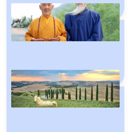
Endilega is the tao of Icelandic: impossible to define or
even explain. That doesn't stop us trying, though!
Til vs. í / á
'Til' means 'to', right? Nothing's that simple! Learn when to
use 'til' and when to use 'í' or 'á'.
Age