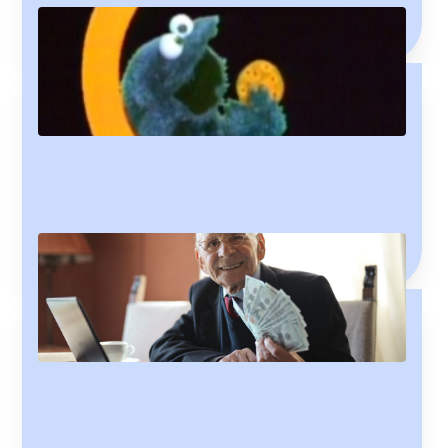
First I woke up, then I ate breakfast, and THEN you show
up to read this article!
The Genitive Case and Possession
Learn how genitive nouns differ from pronoun possessors
and fulfil your life's purpose of learning all the Icelandic!
Endilega