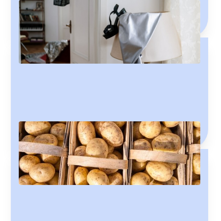
The difference between riding your bike to school and
riding it around the halls at school is small. Best learn
about it!
Meira vs. fleira
Learn when to use 'meira' and 'fleira' without sounding
like a silly bugger!
How to Learn Grammar