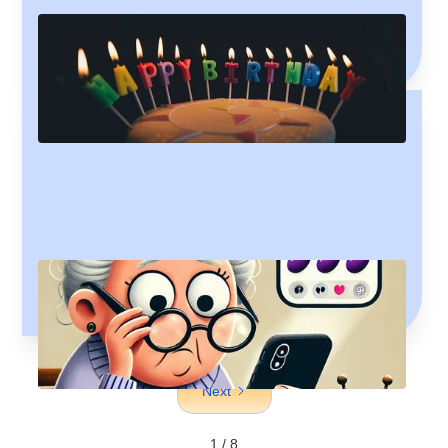
They say 'Never ask a woman her age', but what if you
really wanna know? Well, now you can ask her in
Icelandic!
Að þýða vs. að meina
Does "þýða" mean what you think it means? I mean, it'd
be mean (and no mean feat) to find the mean of its many
meanings.
Next
1 / 8