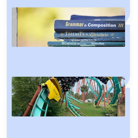
Way too many people are way too obsessed with
grammar way too early. Learn grammar the right way.
Hafa vs. búinn
Have you learned when to use 'búinn' for 'have' yet?
Svo and þá